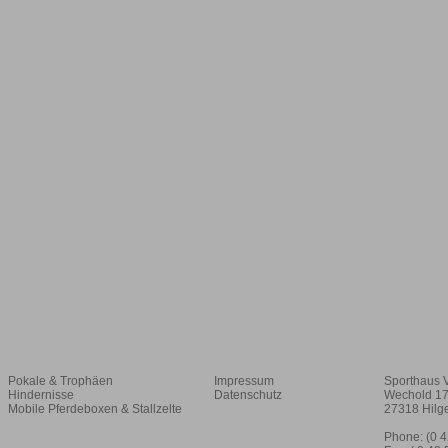
Pokale & Trophäen
Impressum
Sporthaus 
Hindernisse
Datenschutz
Wechold 1
Mobile Pferdeboxen & Stallzelte
27318 Hilg
Phone: (0 4