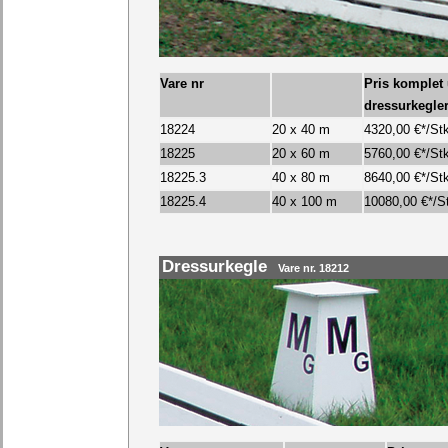
Vare nr
Pris komplet
dressurkegle
18224
20 x 40 m
4320,00
€*/St
18225
20 x 60 m
5760,00
€*/St
18225.3
40 x 80 m
8640,00 €*/St
18225.4
40 x 100 m
10080,00 €*/S
Dressurkegle
Vare nr. 18212