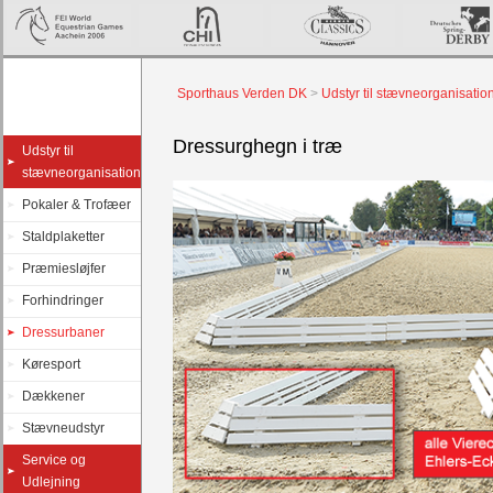
Sporthaus Verden DK
>
Udstyr til stævneorganisatio
Dressurghegn i træ
Udstyr til
stævneorganisation
Pokaler & Trofæer
Staldplaketter
Præmiesløjfer
Forhindringer
Dressurbaner
Køresport
Dækkener
Stævneudstyr
Service og
Udlejning