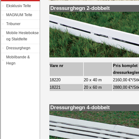
Eksklusiv Telte
Dressurghegn 2-dobbelt
MAGNUM Telte
Tribuner
Mobile Hestebokse
og Staldtelte
Dressurghegn
Mobilbande &
Hegn
Vare nr
Pris komplet
dressurkegle
18220
20 x 40 m
2160,00
€*/St
18221
20 x 60 m
2880,00
€*/St
Dressurghegn 4-dobbelt