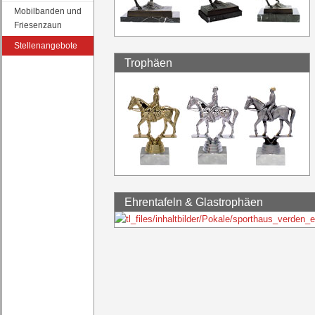
Mobilbanden und
Friesenzaun
Stellenangebote
Trophäen
Ehrentafeln & Glastrophäen