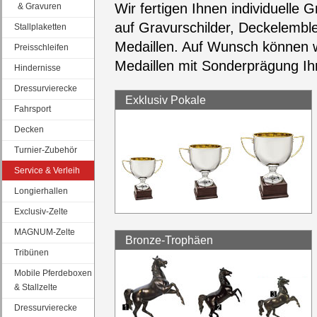
Wir fertigen Ihnen individuelle
& Gravuren
auf Gravurschilder, Deckelembl
Stallplaketten
Medaillen. Auf Wunsch können w
Preisschleifen
Medaillen mit Sonderprägung Ihr
Hindernisse
Dressurvierecke
Exklusiv Pokale
Fahrsport
Decken
Turnier-Zubehör
Service & Verleih
Longierhallen
Exclusiv-Zelte
MAGNUM-Zelte
Bronze-Trophäen
Tribünen
Mobile Pferdeboxen
& Stallzelte
Dressurvierecke