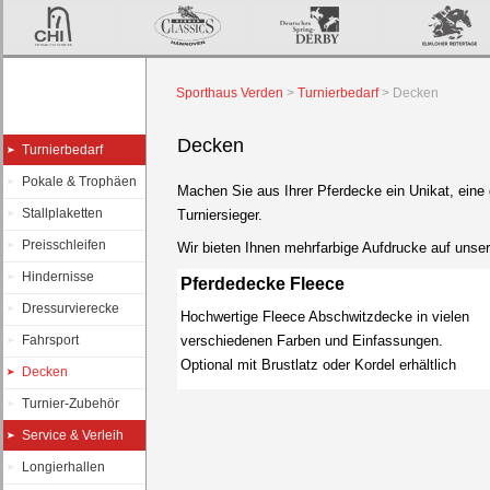
Sporthaus Verden
>
Turnierbedarf
>
Decken
Decken
Turnierbedarf
Pokale & Trophäen
Machen Sie aus Ihrer Pferdecke ein Unikat, eine 
Stallplaketten
Turniersieger.
Preisschleifen
Wir bieten Ihnen mehrfarbige Aufdrucke auf unse
Hindernisse
Pferdedecke Fleece
Dressurvierecke
Hochwertige Fleece Abschwitzdecke in vielen
Fahrsport
verschiedenen Farben und Einfassungen.
Optional mit Brustlatz oder Kordel erhältlich
Decken
Turnier-Zubehör
Service & Verleih
Longierhallen