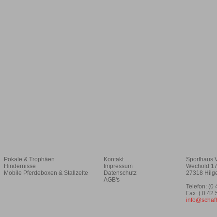
Pokale & Trophäen
Kontakt
Sporthaus 
Hindernisse
Impressum
Wechold 1
Mobile Pferdeboxen & Stallzelte
Datenschutz
27318 Hilg
AGB's
Telefon: (0
Fax: ( 0 42
info@schaf