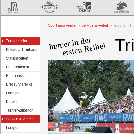
Sporthaus Verden
>
Service & Verleih
>
Tribünen, Tr
Immer in der
Tr
Turnierbedarf
ersten Reihe!
Pokale & Trophäen
Stallplaketten
Preisschleifen
Hindernisse
Dressurvierecke
Fahrsport
Decken
Turnier-Zubehör
Service & Verleih
Longierhallen