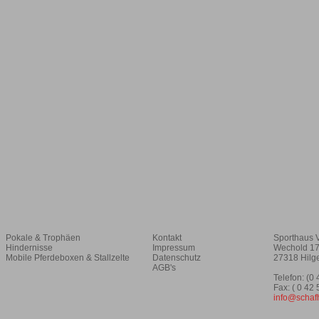
Pokale & Trophäen
Kontakt
Sporthaus 
Hindernisse
Impressum
Wechold 1
Mobile Pferdeboxen & Stallzelte
Datenschutz
27318 Hilg
AGB's
Telefon: (0
Fax: ( 0 42
info@schaf