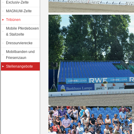
Exclusiv-Zelte
MAGNUM-Zelte
Tribünen
Mobile Pferdeboxen
& Stallzelte
Dressurvierecke
Mobilbanden und
Friesenzaun
Stellenangebote