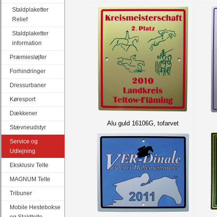
Staldplaketter
Relief
Staldplaketter
information
Præmiesløjfer
Forhindringer
Dressurbaner
Køresport
Dækkener
Alu guld 16106G, tofarvet
Stævneudstyr
Service og
Udlejning
Eksklusiv Telte
MAGNUM Telte
Tribuner
Mobile Hestebokse