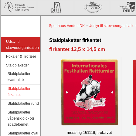
Sporthaus Verden DK
>
Udstyr til stævneorganisatio
Staldplaketter firkantet
Udstyr til
stævneorganisation
firkantet 12,5 x 14,5 cm
Pokaler & Trofæer
Staldplaketter
Staldplaketter
kvadratisk
Staldplaketter
firkantet
Staldplaketter rund
Staldplaketter
våbenskjold- og
spadeformet
messing 161118, trefarvet
Staldplaketter oval