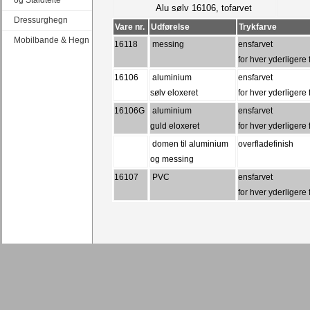
og Staldtelte
Alu sølv 16106, tofarvet
Dressurghegn
Vare nr.
Udførelse
Trykfarve
Mobilbande & Hegn
16118
messing
ensfarvet
for hver yderligere 
16106
aluminium
ensfarvet
sølv eloxeret
for hver yderligere 
16106G
aluminium
ensfarvet
guld eloxeret
for hver yderligere 
domen til aluminium
overfladefinish
og messing
16107
PVC
ensfarvet
for hver yderligere 