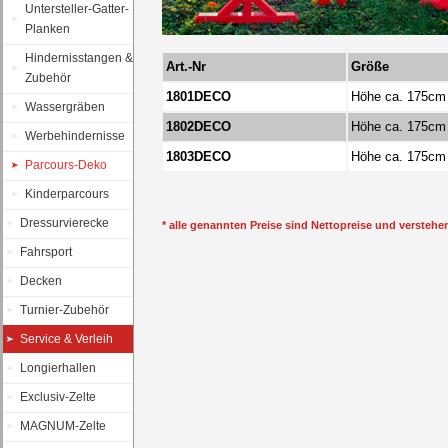
Untersteller-Gatter-
Planken
Hindernisstangen &
Art.-Nr
Größe
Zubehör
1801DECO
Höhe ca. 175cm
Wassergräben
1802DECO
Höhe ca. 175cm
Werbehindernisse
1803DECO
Höhe ca. 175cm
Parcours-Deko
Kinderparcours
Dressurvierecke
* alle genannten Preise sind Nettopreise und verstehe
Fahrsport
Decken
Turnier-Zubehör
Service & Verleih
Longierhallen
Exclusiv-Zelte
MAGNUM-Zelte