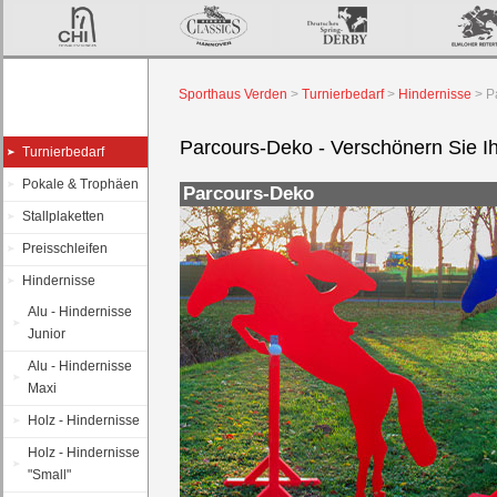
Sporthaus Verden
>
Turnierbedarf
>
Hindernisse
>
P
Parcours-Deko - Verschönern Sie I
Turnierbedarf
Pokale & Trophäen
Parcours-Deko
Stallplaketten
Preisschleifen
Hindernisse
Alu - Hindernisse
Junior
Alu - Hindernisse
Maxi
Holz - Hindernisse
Holz - Hindernisse
"Small"