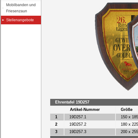
Mobilbanden und
Friesenzaun
Stellenangebote
Ehrentafel 19D257
Artikel-Nummer
Größe
1
19D257.1
150 x 18
2
19D257.2
180 x 22
3
19D257.3
200 x 25