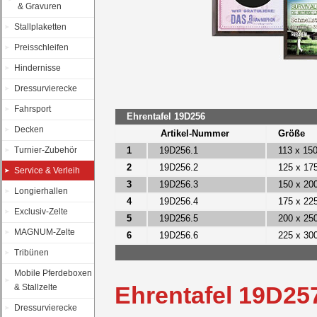
& Gravuren
Stallplaketten
Preisschleifen
Hindernisse
Dressurvierecke
Fahrsport
Ehrentafel 19D256
Decken
Artikel-Nummer
Größe
Turnier-Zubehör
1
19D256.1
113 x 15
2
19D256.2
125 x 17
Service & Verleih
3
19D256.3
150 x 20
Longierhallen
4
19D256.4
175 x 22
Exclusiv-Zelte
5
19D256.5
200 x 25
MAGNUM-Zelte
6
19D256.6
225 x 30
Tribünen
Mobile Pferdeboxen
Ehrentafel 19D25
& Stallzelte
Dressurvierecke