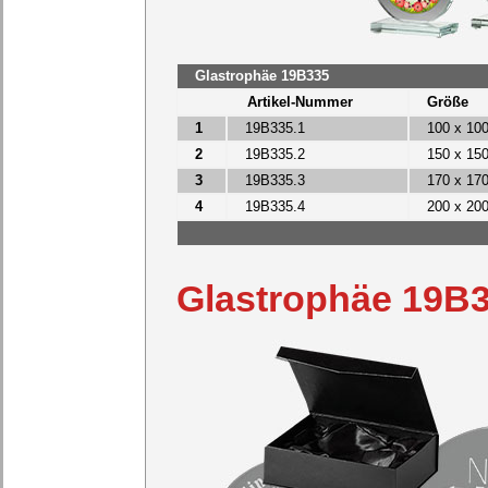
Glastrophäe 19B335
Artikel-Nummer
Größe
1
19B335.1
100 x 10
2
19B335.2
150 x 15
3
19B335.3
170 x 17
4
19B335.4
200 x 20
Glastrophäe 19B