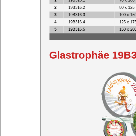
1
19B316.1
70 x 100
2
19B316.2
80 x 125
3
19B316.3
100 x 15
4
19B316.4
125 x 17
5
19B316.5
150 x 20
Glastrophäe 19B