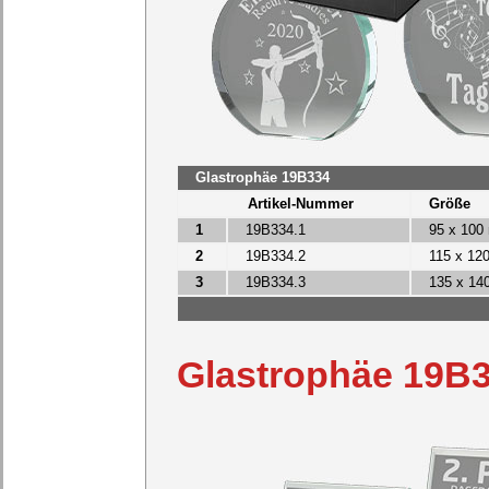
Glastrophäe 19B334
Artikel-Nummer
Größe
1
19B334.1
95 x 100
2
19B334.2
115 x 12
3
19B334.3
135 x 14
Glastrophäe 19B