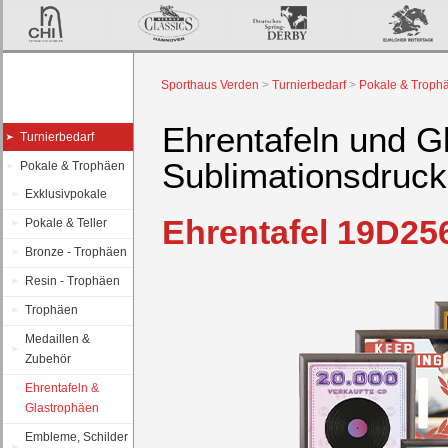
Sporthaus Verden
>
Turnierbedarf
>
Pokale & Troph
Ehrentafeln und G
Turnierbedarf
Sublimationsdruck
Pokale & Trophäen
Exklusivpokale
Ehrentafel 19D25
Pokale & Teller
Bronze - Trophäen
Resin - Trophäen
Trophäen
Medaillen &
Zubehör
Ehrentafeln &
Glastrophäen
Embleme, Schilder