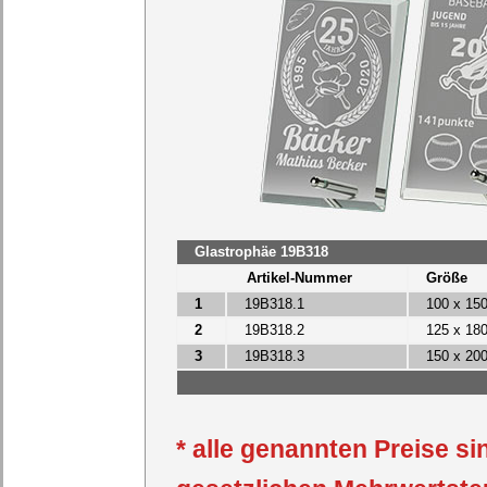
Glastrophäe 19B318
Artikel-Nummer
Größe
1
19B318.1
100 x 15
2
19B3
18
.2
125 x 18
3
19B3
18
.3
150 x 20
* alle genannten Preise si