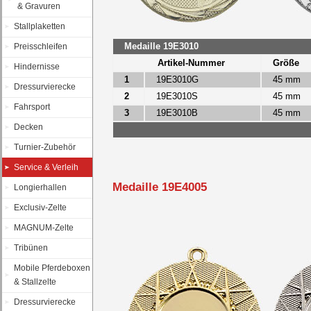
& Gravuren
Stallplaketten
Medaille 19E3010
Preisschleifen
Artikel-Nummer
Größe
Hindernisse
1
19E3010G
45 mm
Dressurvierecke
2
19E3010S
45 mm
Fahrsport
3
19E3010B
45 mm
Decken
Turnier-Zubehör
Service & Verleih
Medaille 19E4005
Longierhallen
Exclusiv-Zelte
MAGNUM-Zelte
Tribünen
Mobile Pferdeboxen
& Stallzelte
Dressurvierecke