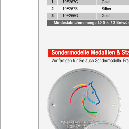
1
19E267G
Gold
2
19E267S
Silber
3
19E266G
Gold
Mindestabnahmemenge 10 Stk. / 2 Entwürfe