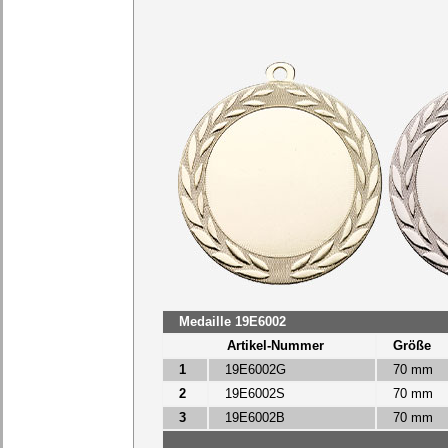
Medaille 19E6002
Artikel-Nummer
Größe
1
19E6002G
70 mm
2
19E6002S
70 mm
3
19E6002B
70 mm